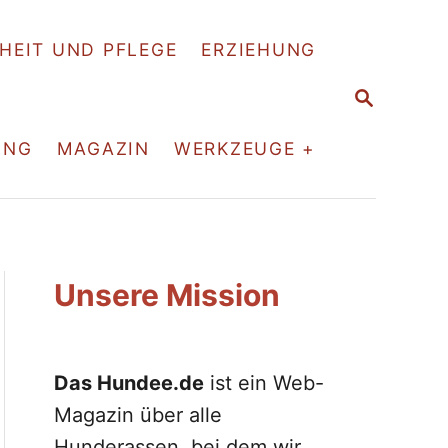
HEIT UND PFLEGE
ERZIEHUNG
S
E
A
ING
MAGAZIN
WERKZEUGE +
R
C
H
Unsere Mission
Das Hundee.de
ist ein Web-
Magazin über alle
Hunderassen, bei dem wir