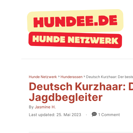
S
k
i
p
t
o
C
o
»
»
Deutsch Kurzhaar: Der best
Hunde Netzwerk
Hunderassen
n
Deutsch Kurzhaar: 
t
Jagdbegleiter
e
A
By
Jasmine H.
n
u
P
Last updated:
25. Mai 2023
1 Comment
t
t
o
h
s
o