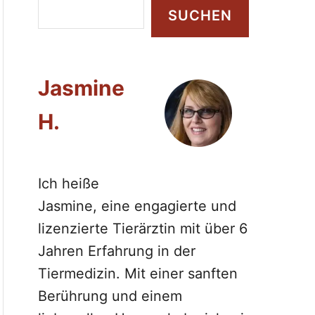
S
SUCHEN
u
c
h
Jasmine
e
n
H.
Ich heiße
Jasmine, eine engagierte und
lizenzierte Tierärztin mit über 6
Jahren Erfahrung in der
Tiermedizin. Mit einer sanften
Berührung und einem