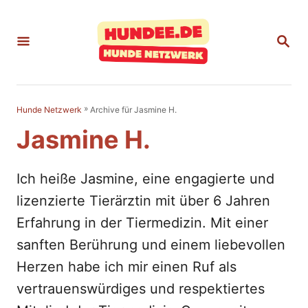
S
k
S
E
i
A
p
R
C
t
H
»
Archive für Jasmine H.
Hunde Netzwerk
o
Jasmine H.
C
o
Ich heiße Jasmine, eine engagierte und
n
lizenzierte Tierärztin mit über 6 Jahren
t
Erfahrung in der Tiermedizin. Mit einer
e
sanften Berührung und einem liebevollen
n
Herzen habe ich mir einen Ruf als
t
vertrauenswürdiges und respektiertes