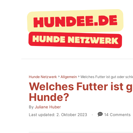
S
k
i
p
t
o
C
o
»
»
Welches Futter ist gut oder sch
Hunde Netzwerk
Allgemein
n
Welches Futter ist g
t
Hunde?
e
A
By
Juliane Huber
n
u
P
Last updated:
2. Oktober 2023
14 Comments
t
t
o
h
s
o