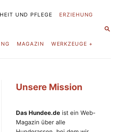
HEIT UND PFLEGE
ERZIEHUNG
S
E
A
ING
MAGAZIN
WERKZEUGE +
R
C
H
Unsere Mission
Das Hundee.de
ist ein Web-
Magazin über alle
Hunderassen, bei dem wir