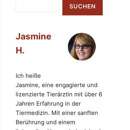
S
SUCHEN
u
c
h
Jasmine
e
n
H.
Ich heiße
Jasmine, eine engagierte und
lizenzierte Tierärztin mit über 6
Jahren Erfahrung in der
Tiermedizin. Mit einer sanften
Berührung und einem