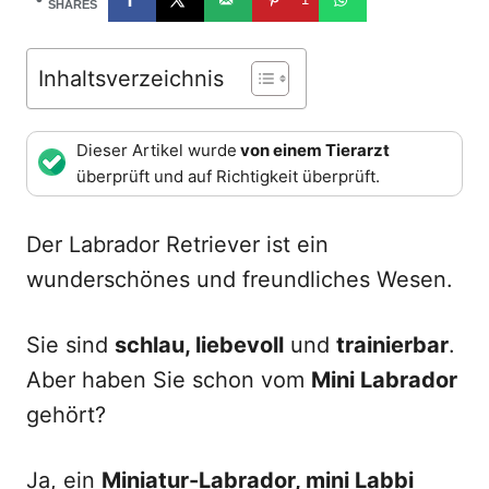
d
SHARES
o
n
Inhaltsverzeichnis
Dieser Artikel wurde
von einem Tierarzt
überprüft und auf Richtigkeit überprüft.
Der Labrador Retriever ist ein
wunderschönes und freundliches Wesen.
Sie sind
schlau, liebevoll
und
trainierbar
.
Aber haben Sie schon vom
Mini Labrador
gehört?
Ja, ein
Miniatur-
Labrador, mini Labbi