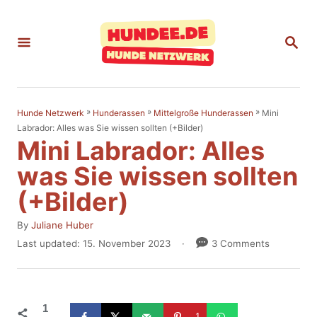
S
k
S
E
i
A
p
R
C
t
H
»
»
»
Mini
Hunde Netzwerk
Hunderassen
Mittelgroße Hunderassen
o
Labrador: Alles was Sie wissen sollten (+Bilder)
Mini Labrador: Alles
C
o
was Sie wissen sollten
n
(+Bilder)
t
A
By
Juliane Huber
e
u
P
Last updated:
15. November 2023
3 Comments
t
n
o
h
s
t
o
t
r
e
1
1