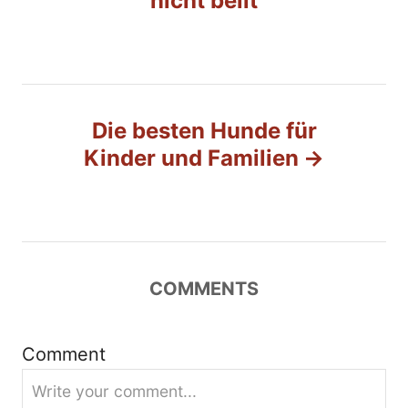
nicht bellt
i
t
r
Die besten Hunde für
Kinder und Familien
a
g
s
COMMENTS
n
a
Comment
v