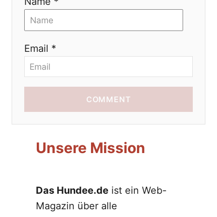
i
Name *
o
n
Email *
COMMENT
Unsere Mission
Das Hundee.de
ist ein Web-
Magazin über alle