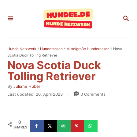
S
k
S
E
i
A
p
R
C
t
H
»
»
»
Nova
Hunde Netzwerk
Hunderassen
Mittelgroße Hunderassen
o
Scotia Duck Tolling Retriever
Nova Scotia Duck
C
o
Tolling Retriever
n
A
By
Juliane Huber
t
u
P
Last updated:
26. April 2023
0 Comments
t
o
e
h
s
n
o
t
r
e
t
0
d
SHARES
o