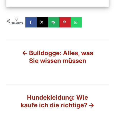
0
SHARES
B
Bulldogge: Alles, was
e
Sie wissen müssen
i
t
r
Hundekleidung: Wie
kaufe ich die richtige?
a