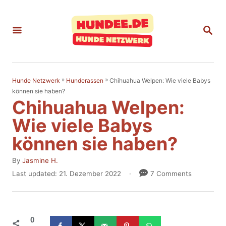
S
k
S
E
i
A
p
R
C
t
H
»
»
Chihuahua Welpen: Wie viele Babys
Hunde Netzwerk
Hunderassen
o
können sie haben?
Chihuahua Welpen:
C
o
Wie viele Babys
n
können sie haben?
t
A
By
Jasmine H.
e
u
P
Last updated:
21. Dezember 2022
7 Comments
t
n
o
h
s
t
o
t
r
e
0