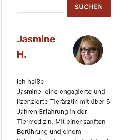
S
SUCHEN
u
c
h
Jasmine
e
n
H.
Ich heiße
Jasmine, eine engagierte und
lizenzierte Tierärztin mit über 6
Jahren Erfahrung in der
Tiermedizin. Mit einer sanften
Berührung und einem