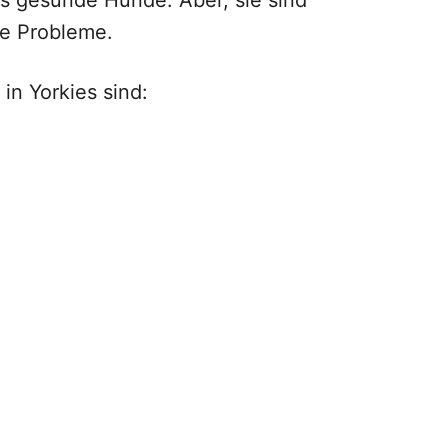
rs gesunde Hunde. Aber, sie sind
he Probleme.
in Yorkies sind: