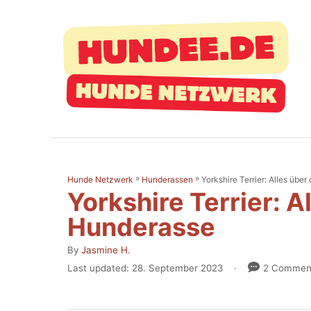
S
k
i
p
t
o
C
o
»
»
Yorkshire Terrier: Alles übe
Hunde Netzwerk
Hunderassen
n
Yorkshire Terrier: A
t
Hunderasse
e
A
By
Jasmine H.
n
u
P
Last updated:
28. September 2023
2 Commen
t
t
o
h
s
o