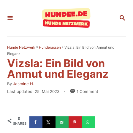
S
k
S
E
i
A
p
R
C
t
H
»
»
Vizsla: Ein Bild von Anmut und
Hunde Netzwerk
Hunderassen
o
Eleganz
Vizsla: Ein Bild von
C
o
Anmut und Eleganz
n
A
By
Jasmine H.
t
u
P
Last updated:
25. Mai 2023
1 Comment
t
o
e
h
s
n
o
t
r
e
t
0
d
SHARES
o