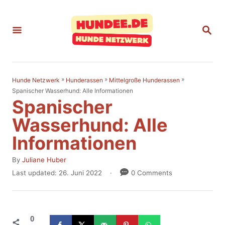
S
k
S
E
i
A
p
R
C
t
H
»
»
»
Hunde Netzwerk
Hunderassen
Mittelgroße Hunderassen
o
Spanischer Wasserhund: Alle Informationen
Spanischer
C
o
Wasserhund: Alle
n
Informationen
t
A
By
Juliane Huber
e
u
P
Last updated:
26. Juni 2022
0 Comments
t
n
o
h
s
t
o
t
r
e
0