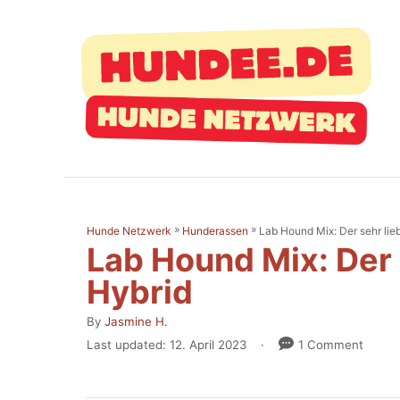
S
k
i
p
t
o
C
o
»
»
Lab Hound Mix: Der sehr li
Hunde Netzwerk
Hunderassen
n
Lab Hound Mix: Der
t
Hybrid
e
A
By
Jasmine H.
n
u
P
Last updated:
12. April 2023
1 Comment
t
t
o
h
s
o