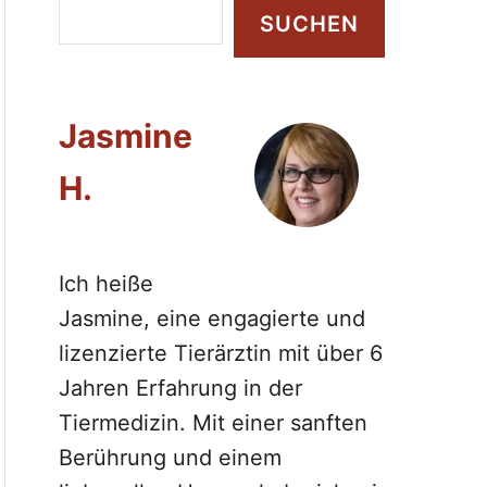
S
SUCHEN
u
c
h
Jasmine
e
n
H.
Ich heiße
Jasmine, eine engagierte und
lizenzierte Tierärztin mit über 6
Jahren Erfahrung in der
Tiermedizin. Mit einer sanften
Berührung und einem