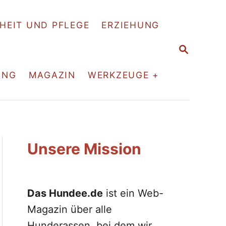
HEIT UND PFLEGE
ERZIEHUNG
S
E
A
ING
MAGAZIN
WERKZEUGE +
R
C
H
Unsere Mission
Das Hundee.de
ist ein Web-
Magazin über alle
Hunderassen, bei dem wir