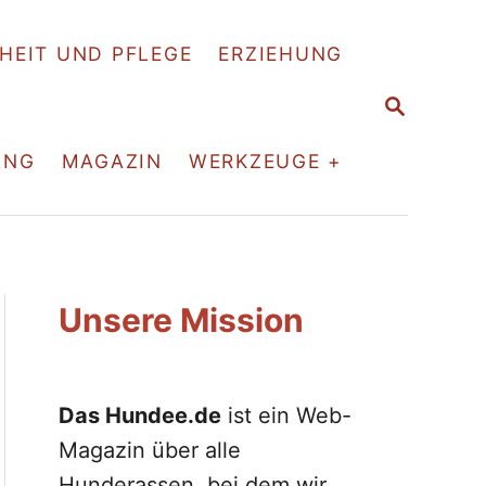
HEIT UND PFLEGE
ERZIEHUNG
S
E
A
ING
MAGAZIN
WERKZEUGE +
R
C
H
Unsere Mission
Das Hundee.de
ist ein Web-
Magazin über alle
Hunderassen, bei dem wir