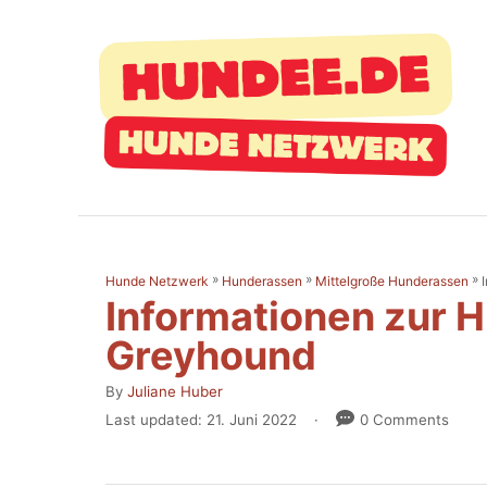
S
k
i
p
t
o
C
o
»
»
»
Hunde Netzwerk
Hunderassen
Mittelgroße Hunderassen
n
Informationen zur 
t
Greyhound
e
A
By
Juliane Huber
n
u
P
Last updated:
21. Juni 2022
0 Comments
t
t
o
h
s
o