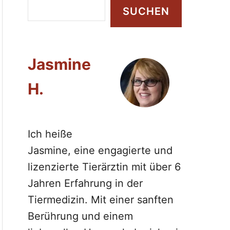
S
SUCHEN
u
c
h
Jasmine
e
n
H.
Ich heiße
Jasmine, eine engagierte und
lizenzierte Tierärztin mit über 6
Jahren Erfahrung in der
Tiermedizin. Mit einer sanften
Berührung und einem