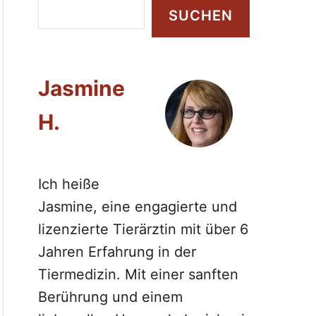
S
SUCHEN
u
c
h
Jasmine
e
n
H.
Ich heiße
Jasmine, eine engagierte und
lizenzierte Tierärztin mit über 6
Jahren Erfahrung in der
Tiermedizin. Mit einer sanften
Berührung und einem