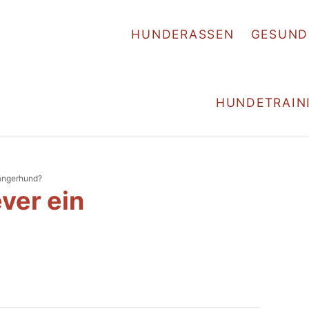
HUNDERASSEN
GESUND
HUNDETRAIN
fängerhund?
ever ein