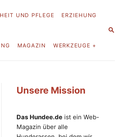
HEIT UND PFLEGE
ERZIEHUNG
S
E
A
ING
MAGAZIN
WERKZEUGE +
R
C
H
Unsere Mission
Das Hundee.de
ist ein Web-
Magazin über alle
Hunderassen, bei dem wir