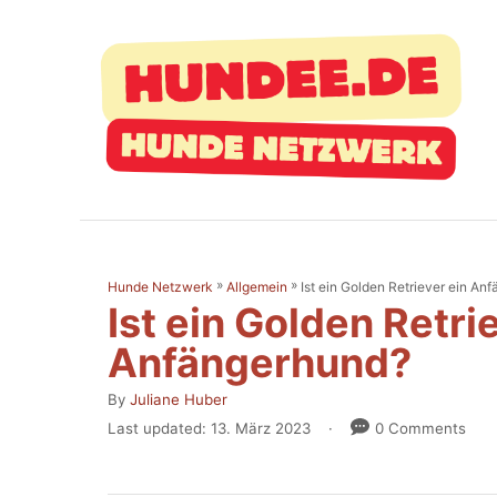
S
k
i
p
t
o
C
o
»
»
Ist ein Golden Retriever ein An
Hunde Netzwerk
Allgemein
n
Ist ein Golden Retri
t
Anfängerhund?
e
A
By
Juliane Huber
n
u
P
Last updated:
13. März 2023
0 Comments
t
t
o
h
s
o