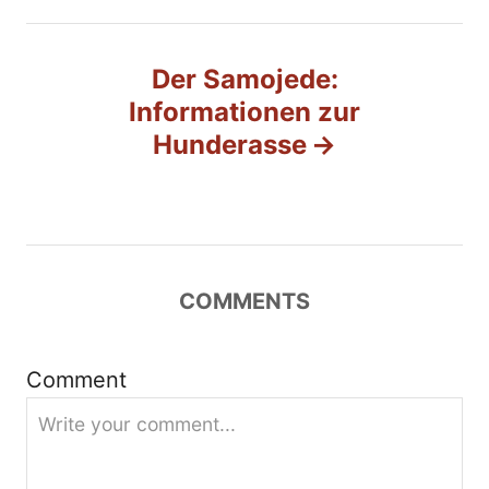
t
r
Der Samojede:
Informationen zur
a
Hunderasse
g
s
n
COMMENTS
a
v
Comment
i
g