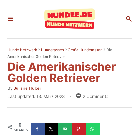
S
k
S
E
i
A
p
R
C
t
H
»
»
»
Die
Hunde Netzwerk
Hunderassen
Große Hunderassen
o
Amerikanischer Golden Retriever
Die Amerikanischer
C
o
Golden Retriever
n
A
By
Juliane Huber
t
u
P
Last updated:
13. März 2023
2 Comments
t
o
e
h
s
n
o
t
r
e
t
0
d
SHARES
o