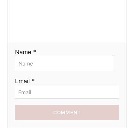
a
t
i
Name *
o
n
Email *
COMMENT