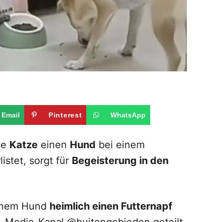
Email
Pinterest
WhatsApp
ine
Katze
einen
Hund
bei einem
istet, sorgt für
Begeisterung in den
 einem Hund
heimlich einen Futternapf