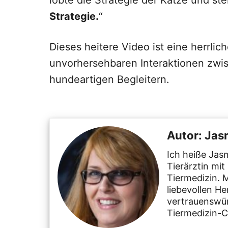
lobte die Strategie der Katze und stell
Strategie.
“
Dieses heitere Video ist eine herrli
unvorhersehbaren Interaktionen zwi
hundeartigen Begleitern.
Autor: Jas
Ich heiße Jasm
Tierärztin mit
Tiermedizin. 
liebevollen He
vertrauenswür
Tiermedizin-