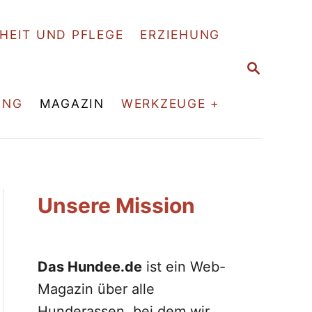
HEIT UND PFLEGE
ERZIEHUNG
S
E
A
ING
MAGAZIN
WERKZEUGE +
R
C
H
Unsere Mission
Das Hundee.de
ist ein Web-
Magazin über alle
Hunderassen, bei dem wir