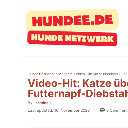
S
k
i
p
t
o
C
o
»
»
Video-Hit: Katze überlistet Hund
Hunde Netzwerk
Magazin
n
Video-Hit: Katze üb
t
Futternapf-Diebsta
e
A
By
Jasmine H.
n
u
P
Last updated:
16. November 2023
0 Comment
t
t
o
h
s
o