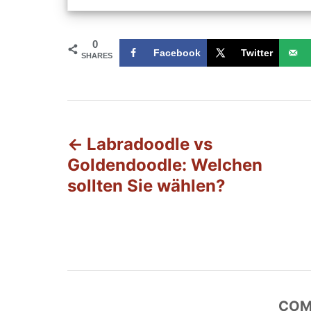
0
Facebook
Twitter
SHARES
B
Labradoodle vs
e
Goldendoodle: Welchen
i
sollten Sie wählen?
t
r
a
COM