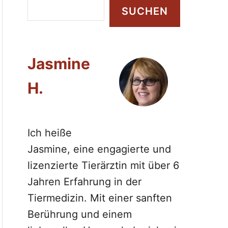
S
SUCHEN
u
c
h
Jasmine
e
n
H.
Ich heiße
Jasmine, eine engagierte und
lizenzierte Tierärztin mit über 6
Jahren Erfahrung in der
Tiermedizin. Mit einer sanften
Berührung und einem