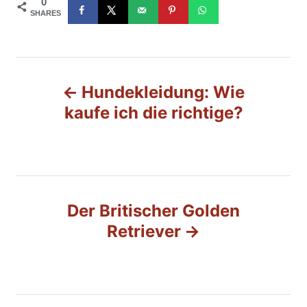
0
SHARES
B
Hundekleidung: Wie
e
kaufe ich die richtige?
i
t
r
Der Britischer Golden
Retriever
a
g
s