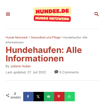
S
k
S
E
i
A
p
R
C
t
H
»
»
Hundehaufen: Alle
Hunde Netzwerk
Gesundheit und Pflege
o
Informationen
Hundehaufen: Alle
C
o
Informationen
n
A
By
Juliane Huber
t
u
P
Last updated:
27. Juli 2022
0 Comments
t
o
e
h
s
n
o
t
r
e
t
0
d
SHARES
o