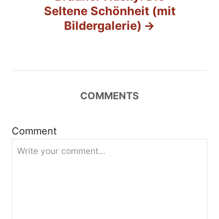
a
Seltene Schönheit (mit
g
Bildergalerie)
s
n
a
COMMENTS
v
Comment
i
g
a
t