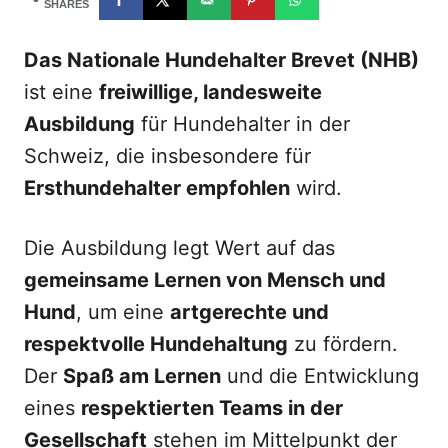
d
SHARES
o
n
Das Nationale Hundehalter Brevet (NHB)
ist eine
freiwillige, landesweite
Ausbildung
für Hundehalter in der
Schweiz, die insbesondere für
Ersthundehalter empfohlen
wird.
Die Ausbildung legt Wert auf das
gemeinsame Lernen von Mensch und
Hund
, um eine
artgerechte und
respektvolle Hundehaltung
zu fördern.
Der
Spaß am Lernen
und die Entwicklung
eines
respektierten Teams in der
Gesellschaft
stehen im Mittelpunkt der