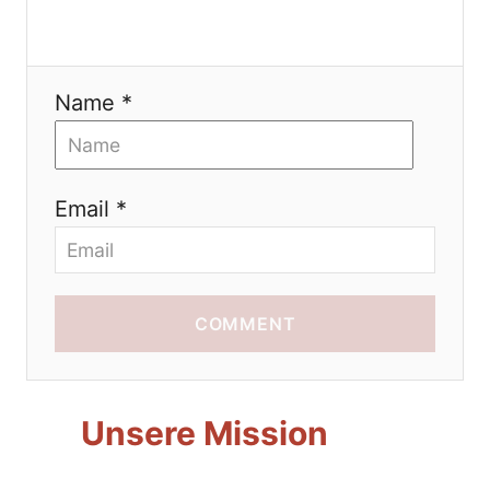
i
o
Name *
n
Email *
COMMENT
Unsere Mission