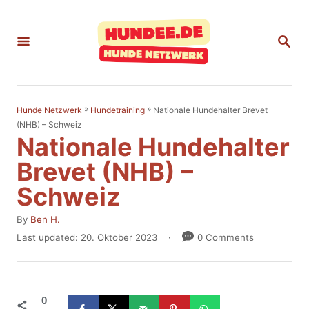
S
k
S
E
i
A
p
R
C
t
H
»
»
Nationale Hundehalter Brevet
Hunde Netzwerk
Hundetraining
o
(NHB) – Schweiz
Nationale Hundehalter
C
o
Brevet (NHB) –
n
Schweiz
t
A
By
Ben H.
e
u
P
Last updated:
20. Oktober 2023
0 Comments
t
n
o
h
s
t
o
t
r
e
0