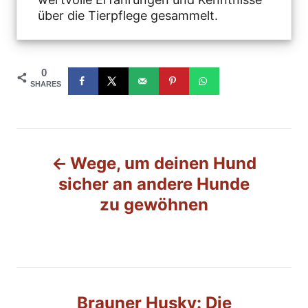
über die Tierpflege gesammelt.
0
SHARES
B
Wege, um deinen Hund
e
sicher an andere Hunde
zu gewöhnen
i
t
r
Brauner Husky: Die