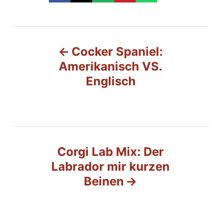
B
Cocker Spaniel:
e
Amerikanisch VS.
Englisch
i
t
r
Corgi Lab Mix: Der
a
Labrador mir kurzen
g
Beinen
s