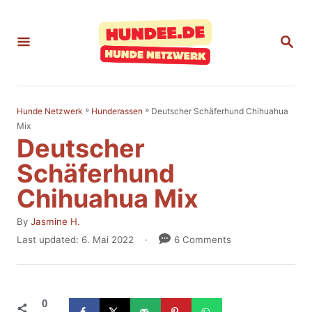
S
k
S
E
i
A
p
R
C
t
H
»
»
Deutscher Schäferhund Chihuahua
Hunde Netzwerk
Hunderassen
o
Mix
Deutscher
C
o
Schäferhund
n
Chihuahua Mix
t
A
By
Jasmine H.
e
u
P
Last updated:
6. Mai 2022
6 Comments
t
n
o
h
s
t
o
t
r
e
0